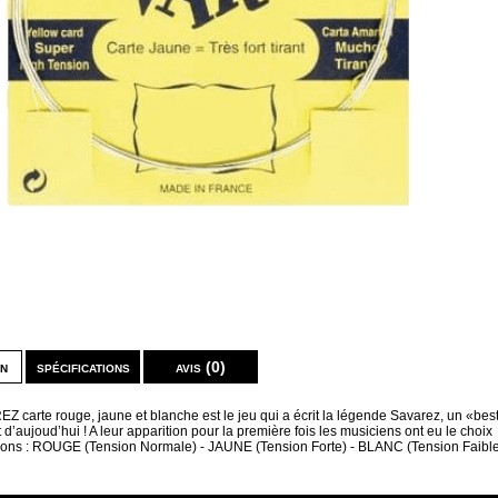
on
spécifications
avis (0)
 carte rouge, jaune et blanche est le jeu qui a écrit la légende Savarez, un «bes
t d’aujoud’hui ! A leur apparition pour la première fois les musiciens ont eu le choix
nsions : ROUGE (Tension Normale) - JAUNE (Tension Forte) - BLANC (Tension Faible