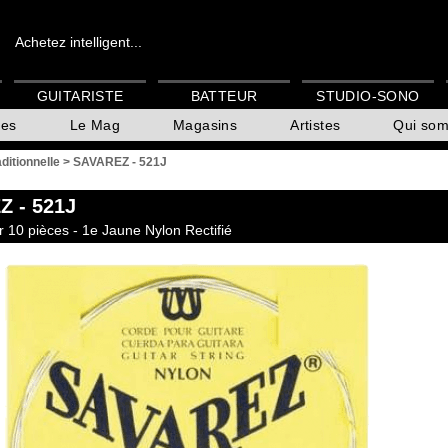
Achetez intelligent...
GUITARISTE
BATTEUR
STUDIO-SONO
es
Le Mag
Magasins
Artistes
Qui so
aditionnelle
>
SAVAREZ - 521J
Z
- 521J
 10 pièces - 1e Jaune Nylon Rectifié