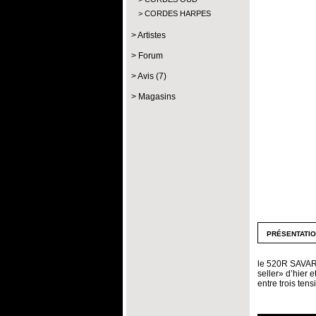
CORDES HARPES
Artistes
Forum
Avis (7)
Magasins
présentati
le 520R SAVAREZ
seller» d’hier e
entre trois te