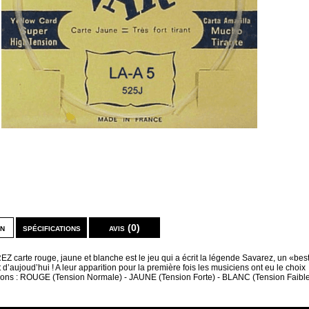
on
spécifications
avis (0)
 carte rouge, jaune et blanche est le jeu qui a écrit la légende Savarez, un «bes
t d’aujoud’hui ! A leur apparition pour la première fois les musiciens ont eu le choix
nsions : ROUGE (Tension Normale) - JAUNE (Tension Forte) - BLANC (Tension Faible