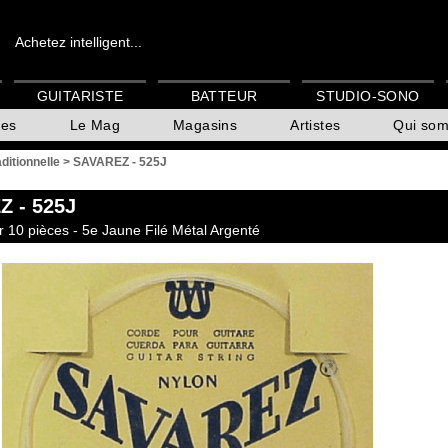
Achetez intelligent...
GUITARISTE
BATTEUR
STUDIO-SONO
es
Le Mag
Magasins
Artistes
Qui so
aditionnelle
>
SAVAREZ - 525J
Z
- 525J
 10 pièces - 5e Jaune Filé Métal Argenté