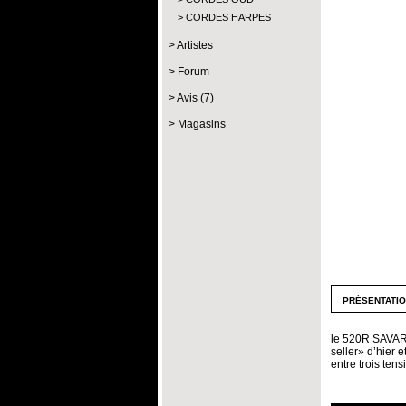
CORDES HARPES
Artistes
Forum
Avis (7)
Magasins
présentati
le 520R SAVAREZ
seller» d’hier e
entre trois te