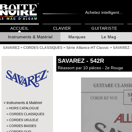
Achetez intelligent...
ACCUEIL
CLAVIER
GUITARISTE
Instruments & Matériel
Marques
Le Mag
SAVAREZ
>
CORDES CLASSIQUES
>
Série Alliance-HT Classic
>
SAVAREZ -
SAVAREZ
- 542R
Réassort par 10 pièces - 2e Rouge
Instruments & Matériel
HORS CATALOGUE
CORDES CLASSIQUES
CORDES UKULELE
CORDES BASSES
CORDES OUD