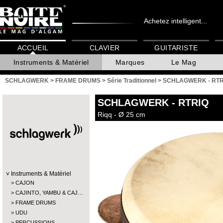
Achetez intelligent...
ACCUEIL
CLAVIER
GUITARISTE
Instruments & Matériel
Marques
Le Mag
SCHLAGWERK
>
FRAME DRUMS
>
Série Traditionnel
>
SCHLAGWERK - RTR
SCHLAGWERK
- RTRIQ
Riqq - Ø 25 cm
Instruments & Matériel
CAJON
CAJINTO, YAMBU & CAJ…
FRAME DRUMS
UDU
PERCUSSIONS