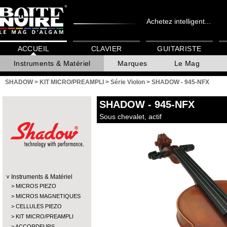
Achetez intelligent...
ACCUEIL
CLAVIER
GUITARISTE
Instruments & Matériel
Marques
Le Mag
SHADOW
>
KIT MICRO/PREAMPLI
>
Série Violon
>
SHADOW - 945-NFX
SHADOW
- 945-NFX
Sous chevalet, actif
Instruments & Matériel
MICROS PIEZO
MICROS MAGNETIQUES
CELLULES PIEZO
KIT MICRO/PREAMPLI
ACCORDEURS