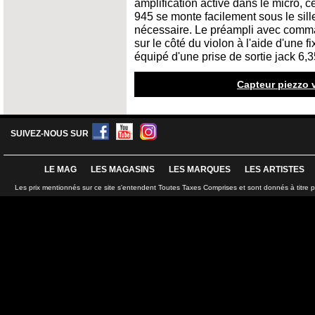
amplification active dans le micro, 
945 se monte facilement sous le sill
nécessaire. Le préampli avec comman
sur le côté du violon à l'aide d'une f
équipé d'une prise de sortie jack 6,
Capteur piezzo 
SUIVEZ-NOUS SUR
LE MAG
LES MAGASINS
LES MARQUES
LES ARTISTES
Les prix mentionnés sur ce site s'entendent Toutes Taxes Comprises et sont donnés à titre 