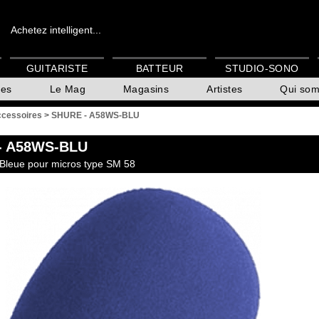
Achetez intelligent...
GUITARISTE
BATTEUR
STUDIO-SONO
es
Le Mag
Magasins
Artistes
Qui so
ccessoires
>
SHURE - A58WS-BLU
- A58WS-BLU
 Bleue pour micros type SM 58