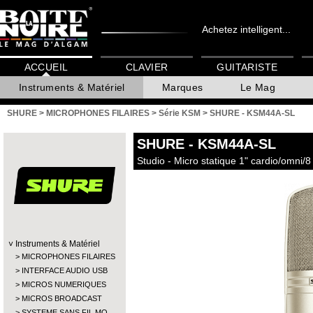
Achetez intelligent...
ACCUEIL
CLAVIER
GUITARISTE
Instruments & Matériel
Marques
Le Mag
SHURE
>
MICROPHONES FILAIRES
>
Série KSM
>
SHURE - KSM44A-SL
SHURE
- KSM44A-SL
Studio - Micro statique 1" cardio/omni/8
Instruments & Matériel
MICROPHONES FILAIRES
INTERFACE AUDIO USB
MICROS NUMERIQUES
MICROS BROADCAST
SYSTEME SANS FIL MO…