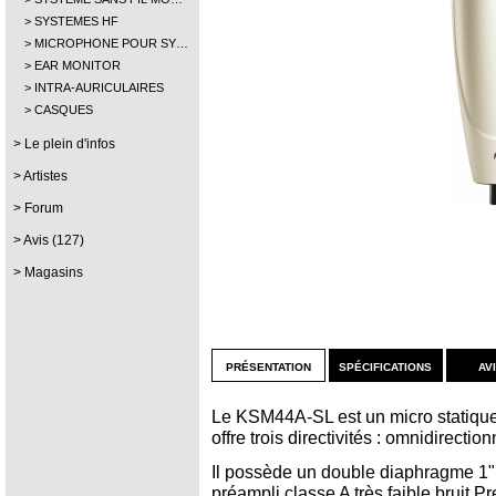
SYSTEMES HF
MICROPHONE POUR SY…
EAR MONITOR
INTRA-AURICULAIRES
CASQUES
Le plein d'infos
Artistes
Forum
Avis (127)
Magasins
présentation
spécifications
av
Le KSM44A-SL est un micro statique
offre trois directivités : omnidirectio
Il possède un double diaphragme 1" à
préampli classe A très faible bruit 