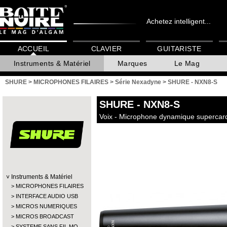
Achetez intelligent...
ACCUEIL
CLAVIER
GUITARISTE
Instruments & Matériel
Marques
Le Mag
SHURE
>
MICROPHONES FILAIRES
>
Série Nexadyne
>
SHURE - NXN8-S
SHURE
- NXN8-S
Voix - Microphone dynamique supercardi
Instruments & Matériel
MICROPHONES FILAIRES
INTERFACE AUDIO USB
MICROS NUMERIQUES
MICROS BROADCAST
SYSTEME SANS FIL MO…