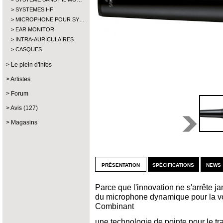
SYSTEMES HF
MICROPHONE POUR SY…
EAR MONITOR
INTRA-AURICULAIRES
CASQUES
Le plein d'infos
Artistes
Forum
Avis (127)
Magasins
présentation
spécifications
news 
Parce que l'innovation ne s'arrête j
du microphone dynamique pour la vo
Combinant
une technologie de pointe pour le t