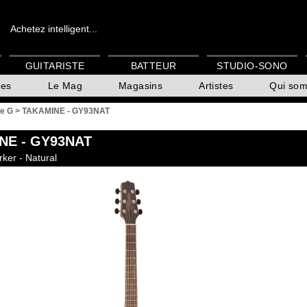
Achetez intelligent...
GUITARISTE
BATTEUR
STUDIO-SONO
es
Le Mag
Magasins
Artistes
Qui so
ie G
>
TAKAMINE - GY93NAT
NE
- GY93NAT
ker - Natural