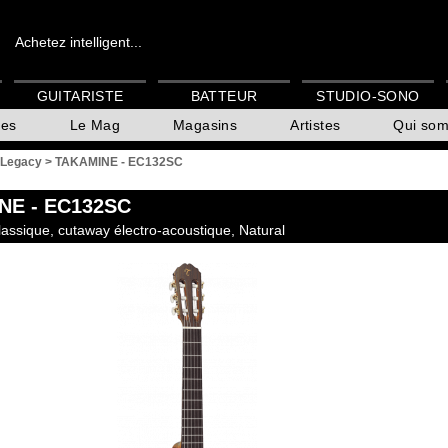
Achetez intelligent...
GUITARISTE
BATTEUR
STUDIO-SONO
es
Le Mag
Magasins
Artistes
Qui so
 Legacy
>
TAKAMINE - EC132SC
NE
- EC132SC
ssique, cutaway électro-acoustique, Natural