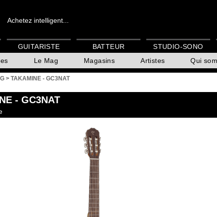
Achetez intelligent...
GUITARISTE
BATTEUR
STUDIO-SONO
es
Le Mag
Magasins
Artistes
Qui so
 G
>
TAKAMINE - GC3NAT
NE
- GC3NAT
e