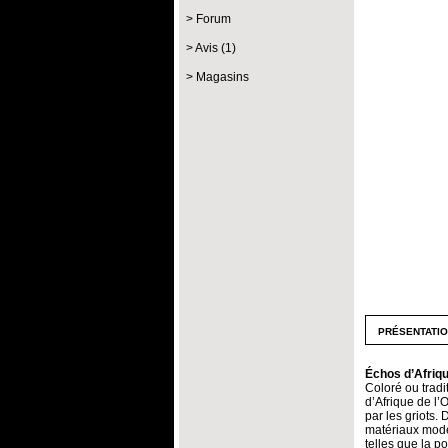
Forum
Avis (1)
Magasins
présentati
Échos d’Afriq
Coloré ou tradi
d’Afrique de l’O
par les griots.
matériaux mode
telles que la po