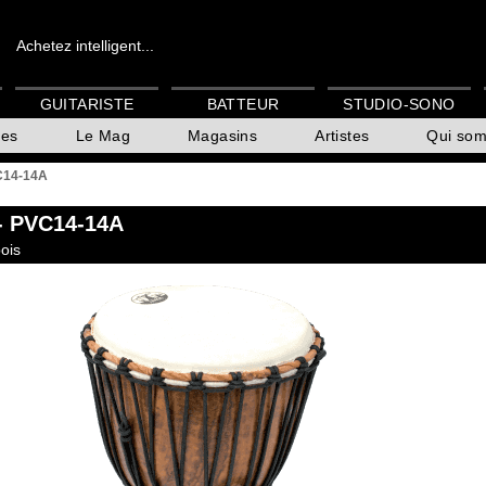
Achetez intelligent...
GUITARISTE
BATTEUR
STUDIO-SONO
es
Le Mag
Magasins
Artistes
Qui so
C14-14A
- PVC14-14A
ois