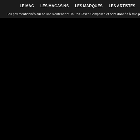
LE MAG
LES MAGASINS
LES MARQUES
LES ARTISTES
Les prix mentionnés sur ce site s'entendent Toutes Taxes Comprises et sont donnés à titre 