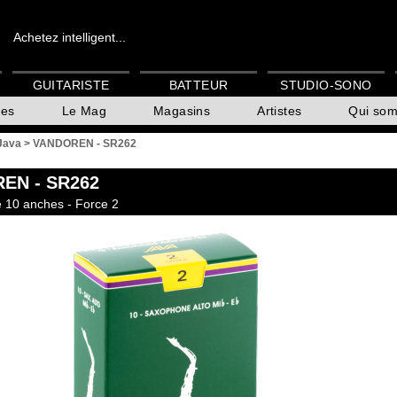
Achetez intelligent...
GUITARISTE
BATTEUR
STUDIO-SONO
es
Le Mag
Magasins
Artistes
Qui so
Java
>
VANDOREN - SR262
REN
- SR262
e 10 anches - Force 2