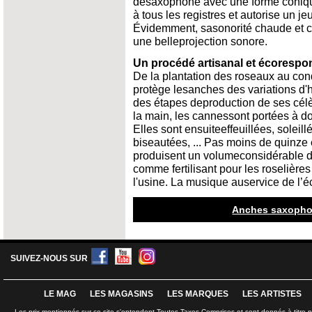
desaxophone avec une forme conique
à tous les registres et autorise un j
Évidemment, sasonorité chaude et cen
une belleprojection sonore.
Un procédé artisanal et écorespo
De la plantation des roseaux au con
protège lesanches des variations d'
des étapes deproduction de ses cél
la main, les cannessont portées à d
Elles sont ensuiteeffeuillées, soleil
biseautées, ... Pas moins de quinze 
produisent un volumeconsidérable de
comme fertilisant pour les roselièr
l'usine. La musique auservice de l’é
Anches saxophon
SUIVEZ-NOUS SUR
LE MAG
LES MAGASINS
LES MARQUES
LES ARTISTES
Les prix mentionnés sur ce site s'entendent Toutes Taxes Comprises et sont donnés à titre 