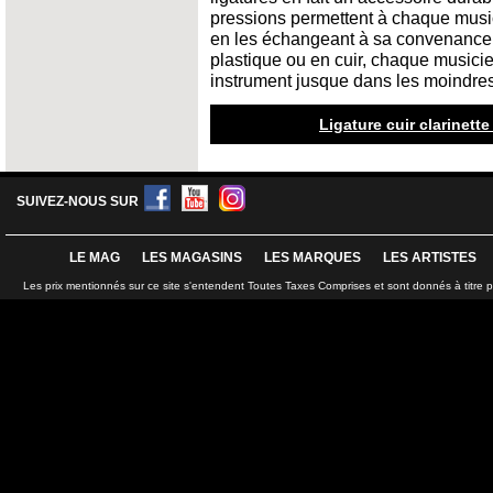
pressions permettent à chaque musici
en les échangeant à sa convenance.
plastique ou en cuir, chaque musicie
instrument jusque dans les moindres
Ligature cuir clarinett
SUIVEZ-NOUS SUR
LE MAG
LES MAGASINS
LES MARQUES
LES ARTISTES
Les prix mentionnés sur ce site s'entendent Toutes Taxes Comprises et sont donnés à titre 