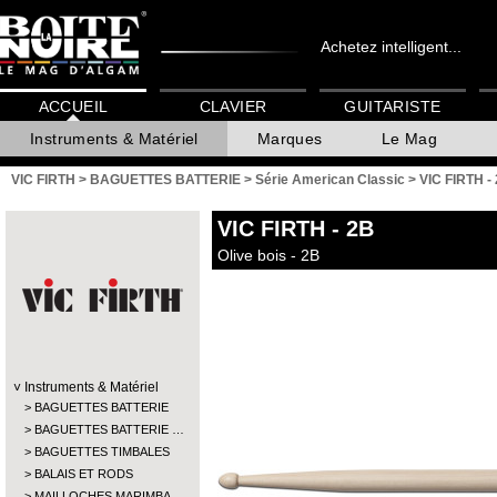
Achetez intelligent...
ACCUEIL
CLAVIER
GUITARISTE
Instruments & Matériel
Marques
Le Mag
VIC FIRTH
>
BAGUETTES BATTERIE
>
Série American Classic
>
VIC FIRTH -
VIC FIRTH
- 2B
Olive bois - 2B
Instruments & Matériel
BAGUETTES BATTERIE
BAGUETTES BATTERIE …
BAGUETTES TIMBALES
BALAIS ET RODS
MAILLOCHES MARIMBA