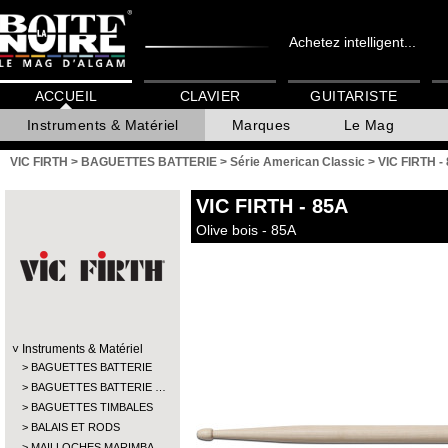
Achetez intelligent...
ACCUEIL
CLAVIER
GUITARISTE
Instruments & Matériel
Marques
Le Mag
VIC FIRTH
>
BAGUETTES BATTERIE
>
Série American Classic
>
VIC FIRTH -
VIC FIRTH
- 85A
Olive bois - 85A
Instruments & Matériel
BAGUETTES BATTERIE
BAGUETTES BATTERIE …
BAGUETTES TIMBALES
BALAIS ET RODS
MAILLOCHES MARIMBA