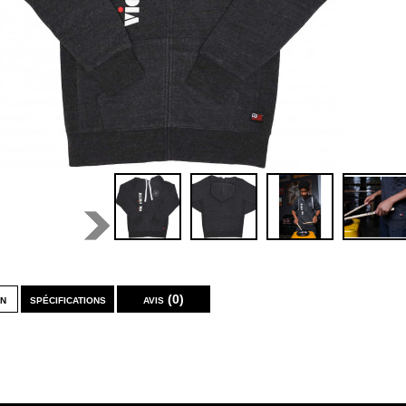
on
spécifications
avis (0)