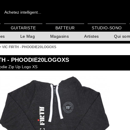
Achetez intelligent...
GUITARISTE
BATTEUR
STUDIO-SONO
es
Le Mag
Magasins
Artistes
Qui so
>
VIC FIRTH - PHOODIE20LOGOXS
TH
- PHOODIE20LOGOXS
odie Zip Up Logo XS