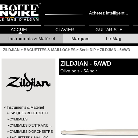
Achetez intelligent...
ACCUEIL
CLAVIER
GUITARISTE
Instruments & Matériel
Marques
Le Mag
ZILDJIAN
>
BAGUETTES & MAILLOCHES
>
Série DIP
>
ZILDJIAN - 5AWD
ZILDJIAN
- 5AWD
Olive bois - 5A noir
Instruments & Matériel
CASQUES BLUETOOTH
CYMBALES
CYMBALES D'ENTRAINE…
CYMBALES D'ORCHESTRE
BAGUETTES & MAILLOC…