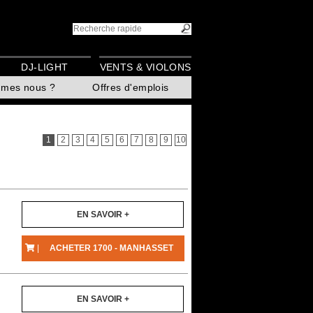
DJ-LIGHT
VENTS & VIOLONS
mmes nous ?
Offres d'emplois
1
2
3
4
5
6
7
8
9
10
EN SAVOIR +
|
ACHETER 1700 - MANHASSET
EN SAVOIR +