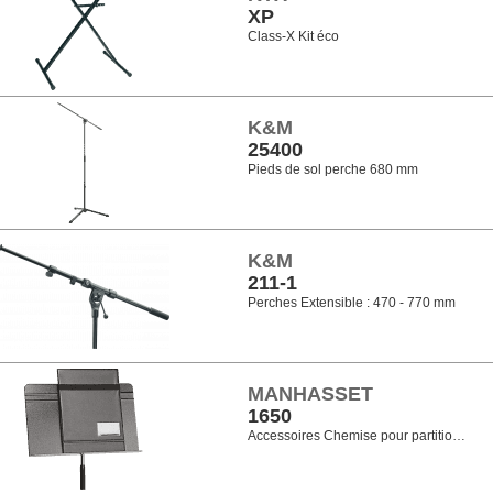
XP
Class-X Kit éco
K&M
25400
Pieds de sol perche 680 mm
K&M
211-1
Perches Extensible : 470 - 770 mm
MANHASSET
1650
Accessoires Chemise pour partitio…