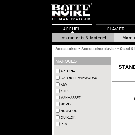
ACCUEIL
CLAVIER
Instruments & Matériel
Marqu
Accessoires
>
Accessoires clavier
>
Stand & 
MARQUES
STAND
ARTURIA
GATOR FRAMEWORKS
K&M
KORG
MANHASSET
NORD
NOVATION
QUIKLOK
RTX