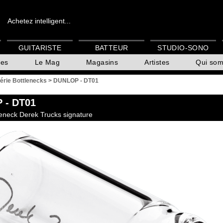
Achetez intelligent...
GUITARISTE
BATTEUR
STUDIO-SONO
es
Le Mag
Magasins
Artistes
Qui so
érie Bottlenecks
>
DUNLOP - DT01
P
- DT01
leneck Derek Trucks signature