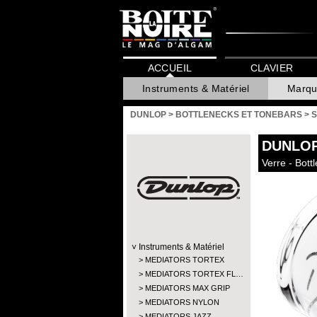
ACCUEIL
CLAVIER
Instruments & Matériel
Marqu
DUNLOP
>
BOTTLENECKS ET TONEBARS
>
S
DUNLO
Verre - Bott
Instruments & Matériel
MEDIATORS TORTEX
MEDIATORS TORTEX FL…
MEDIATORS MAX GRIP
MEDIATORS NYLON
MEDIATORS JAZZ