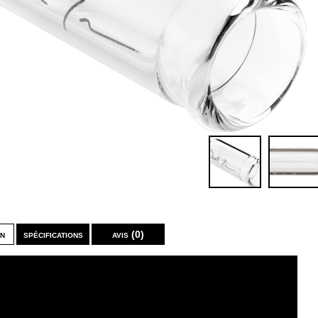
on
spécifications
avis (0)