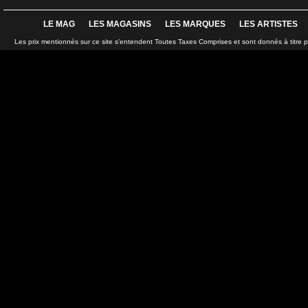
LE MAG
LES MAGASINS
LES MARQUES
LES ARTISTES
Les prix mentionnés sur ce site s'entendent Toutes Taxes Comprises et sont donnés à titre 