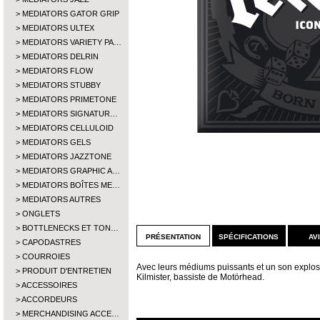
MEDIATORS GATOR GRIP
MEDIATORS ULTEX
MEDIATORS VARIETY PA…
MEDIATORS DELRIN
MEDIATORS FLOW
MEDIATORS STUBBY
MEDIATORS PRIMETONE
MEDIATORS SIGNATUR…
MEDIATORS CELLULOID
MEDIATORS GELS
MEDIATORS JAZZTONE
MEDIATORS GRAPHIC A…
MEDIATORS BOÎTES ME…
MEDIATORS AUTRES
ONGLETS
BOTTLENECKS ET TON…
présentation
spécifications
av
CAPODASTRES
COURROIES
Avec leurs médiums puissants et un son explo
PRODUIT D'ENTRETIEN
Kilmister, bassiste de Motörhead.
ACCESSOIRES
ACCORDEURS
MERCHANDISING ACCE…