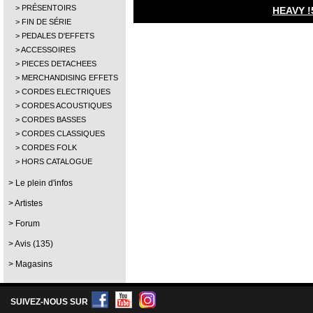
PRÉSENTOIRS
HEAVY !
FIN DE SÉRIE
PEDALES D'EFFETS
ACCESSOIRES
PIECES DETACHEES
MERCHANDISING EFFETS
CORDES ELECTRIQUES
CORDES ACOUSTIQUES
CORDES BASSES
CORDES CLASSIQUES
CORDES FOLK
HORS CATALOGUE
Le plein d'infos
Artistes
Forum
Avis (135)
Magasins
SUIVEZ-NOUS SUR