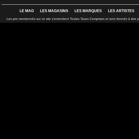
LE MAG
LES MAGASINS
LES MARQUES
LES ARTISTES
Les prix mentionnés sur ce site s'entendent Toutes Taxes Comprises et sont donnés à titre 