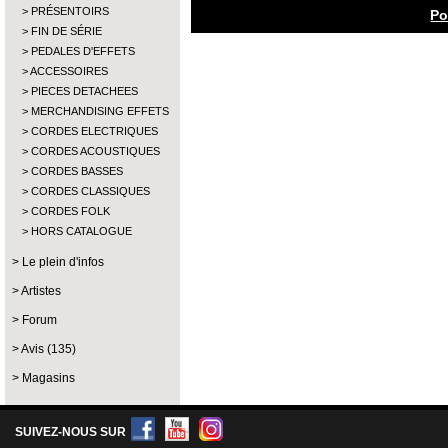
PRÉSENTOIRS
Po
FIN DE SÉRIE
PEDALES D'EFFETS
ACCESSOIRES
PIECES DETACHEES
MERCHANDISING EFFETS
CORDES ELECTRIQUES
CORDES ACOUSTIQUES
CORDES BASSES
CORDES CLASSIQUES
CORDES FOLK
HORS CATALOGUE
Le plein d'infos
Artistes
Forum
Avis (135)
Magasins
SUIVEZ-NOUS SUR