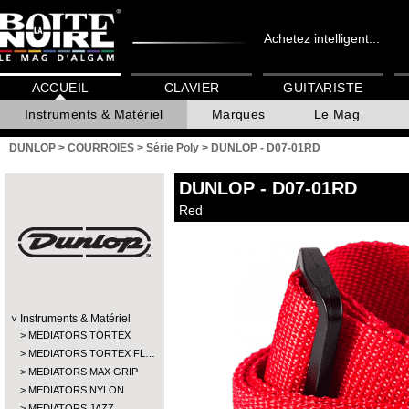
Achetez intelligent...
ACCUEIL
CLAVIER
GUITARISTE
Instruments & Matériel
Marques
Le Mag
DUNLOP
>
COURROIES
>
Série Poly
>
DUNLOP - D07-01RD
DUNLOP
- D07-01RD
Red
Instruments & Matériel
MEDIATORS TORTEX
MEDIATORS TORTEX FL…
MEDIATORS MAX GRIP
MEDIATORS NYLON
MEDIATORS JAZZ