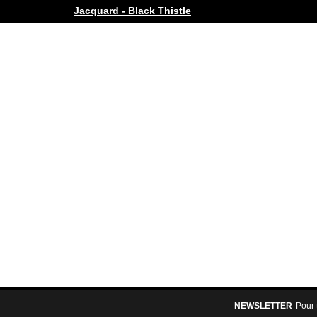
Jacquard - Black Thistle
NEWSLETTER
Pour 