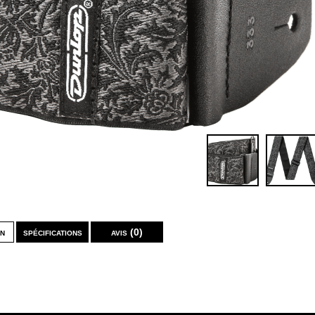
on
spécifications
avis (0)