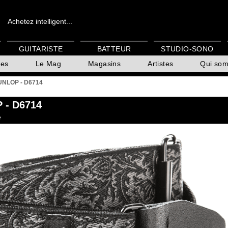
Achetez intelligent...
GUITARISTE
BATTEUR
STUDIO-SONO
es
Le Mag
Magasins
Artistes
Qui so
NLOP - D6714
P
- D6714
e