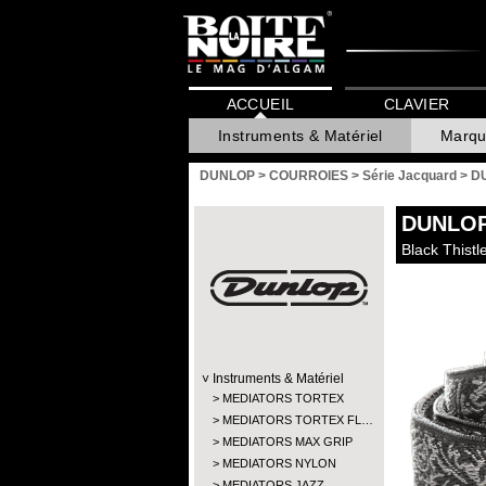
ACCUEIL
CLAVIER
Instruments & Matériel
Marqu
DUNLOP
>
COURROIES
>
Série Jacquard
>
DU
DUNLO
Black Thistl
Instruments & Matériel
MEDIATORS TORTEX
MEDIATORS TORTEX FL…
MEDIATORS MAX GRIP
MEDIATORS NYLON
MEDIATORS JAZZ