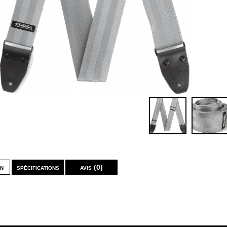
on
spécifications
avis (0)