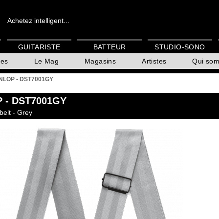
Achetez intelligent...
GUITARISTE
BATTEUR
STUDIO-SONO
es
Le Mag
Magasins
Artistes
Qui so
NLOP - DST7001GY
P
- DST7001GY
belt - Grey