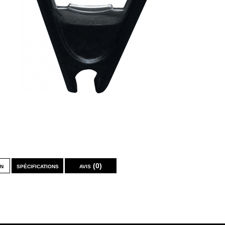
on
spécifications
avis (0)