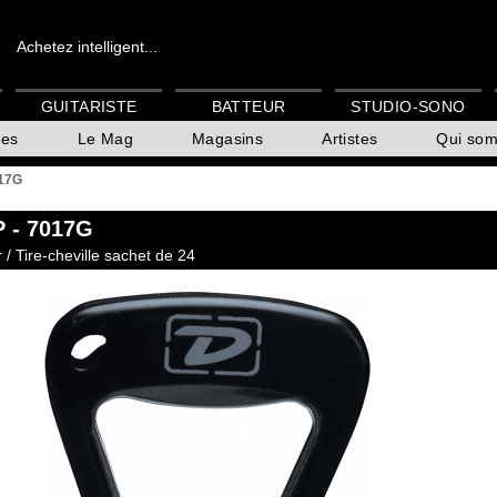
Achetez intelligent...
GUITARISTE
BATTEUR
STUDIO-SONO
es
Le Mag
Magasins
Artistes
Qui so
17G
P
- 7017G
/ Tire-cheville sachet de 24