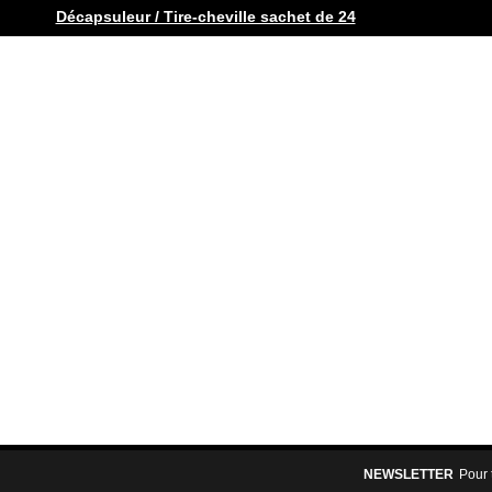
Décapsuleur / Tire-cheville sachet de 24
NEWSLETTER
Pour 