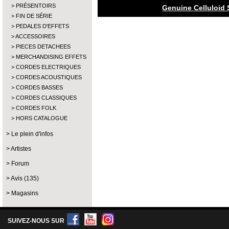
PRÉSENTOIRS
Genuine Celluloid 
FIN DE SÉRIE
PEDALES D'EFFETS
ACCESSOIRES
PIECES DETACHEES
MERCHANDISING EFFETS
CORDES ELECTRIQUES
CORDES ACOUSTIQUES
CORDES BASSES
CORDES CLASSIQUES
CORDES FOLK
HORS CATALOGUE
Le plein d'infos
Artistes
Forum
Avis (135)
Magasins
SUIVEZ-NOUS SUR