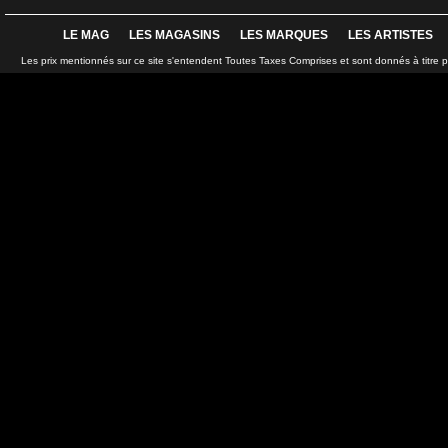
LE MAG
LES MAGASINS
LES MARQUES
LES ARTISTES
Les prix mentionnés sur ce site s'entendent Toutes Taxes Comprises et sont donnés à titre 