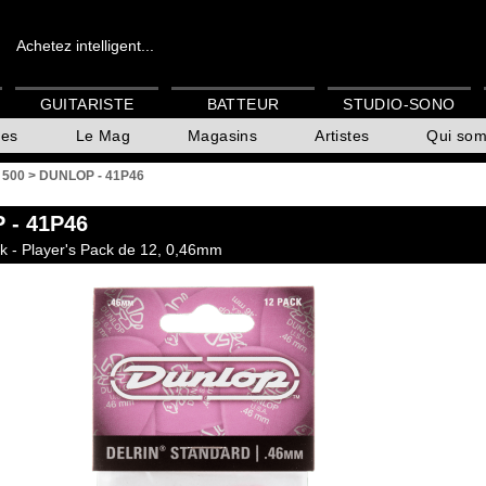
Achetez intelligent...
GUITARISTE
BATTEUR
STUDIO-SONO
es
Le Mag
Magasins
Artistes
Qui so
n 500
>
DUNLOP - 41P46
P
- 41P46
ck - Player's Pack de 12, 0,46mm