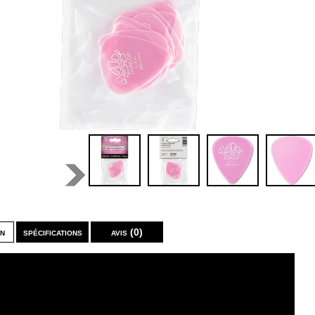
on
spécifications
avis (0)