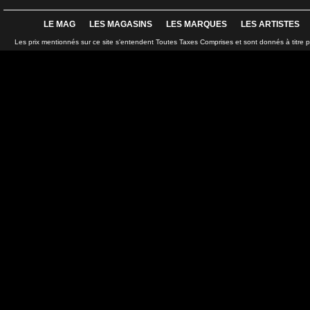
LE MAG
LES MAGASINS
LES MARQUES
LES ARTISTES
Les prix mentionnés sur ce site s'entendent Toutes Taxes Comprises et sont donnés à titre 