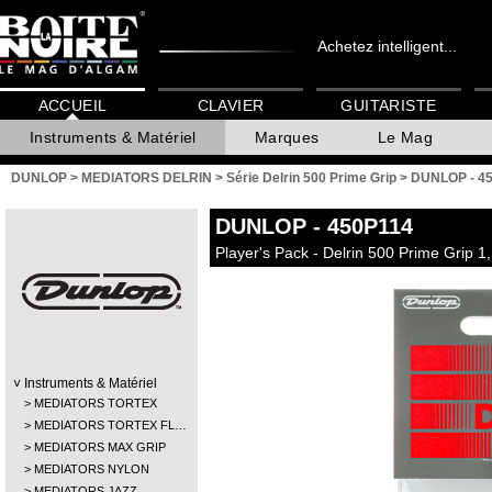
Achetez intelligent...
ACCUEIL
CLAVIER
GUITARISTE
Instruments & Matériel
Marques
Le Mag
DUNLOP
>
MEDIATORS DELRIN
>
Série Delrin 500 Prime Grip
>
DUNLOP - 4
DUNLOP
- 450P114
Player's Pack - Delrin 500 Prime Grip 
Instruments & Matériel
MEDIATORS TORTEX
MEDIATORS TORTEX FL…
MEDIATORS MAX GRIP
MEDIATORS NYLON
MEDIATORS JAZZ