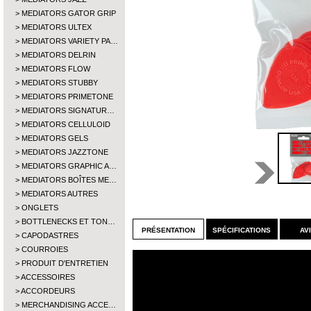
MEDIATORS GATOR GRIP
MEDIATORS ULTEX
MEDIATORS VARIETY PA…
MEDIATORS DELRIN
MEDIATORS FLOW
MEDIATORS STUBBY
MEDIATORS PRIMETONE
MEDIATORS SIGNATUR…
MEDIATORS CELLULOID
MEDIATORS GELS
MEDIATORS JAZZTONE
MEDIATORS GRAPHIC A…
MEDIATORS BOÎTES ME…
MEDIATORS AUTRES
ONGLETS
BOTTLENECKS ET TON…
présentation
spécifications
av
CAPODASTRES
COURROIES
PRODUIT D'ENTRETIEN
ACCESSOIRES
ACCORDEURS
MERCHANDISING ACCE…