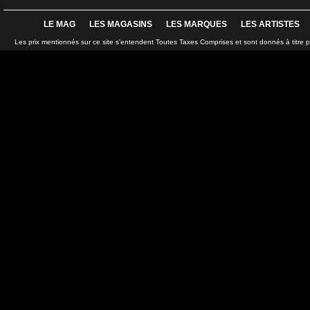
LE MAG
LES MAGASINS
LES MARQUES
LES ARTISTES
Les prix mentionnés sur ce site s'entendent Toutes Taxes Comprises et sont donnés à titre 