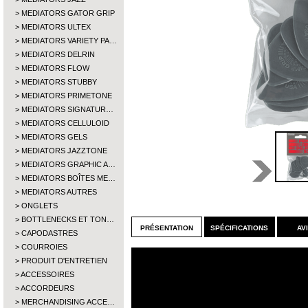
MEDIATORS GATOR GRIP
MEDIATORS ULTEX
MEDIATORS VARIETY PA…
MEDIATORS DELRIN
MEDIATORS FLOW
MEDIATORS STUBBY
MEDIATORS PRIMETONE
MEDIATORS SIGNATUR…
MEDIATORS CELLULOID
MEDIATORS GELS
MEDIATORS JAZZTONE
MEDIATORS GRAPHIC A…
MEDIATORS BOÎTES ME…
MEDIATORS AUTRES
ONGLETS
BOTTLENECKS ET TON…
présentation
spécifications
av
CAPODASTRES
COURROIES
PRODUIT D'ENTRETIEN
ACCESSOIRES
ACCORDEURS
MERCHANDISING ACCE…