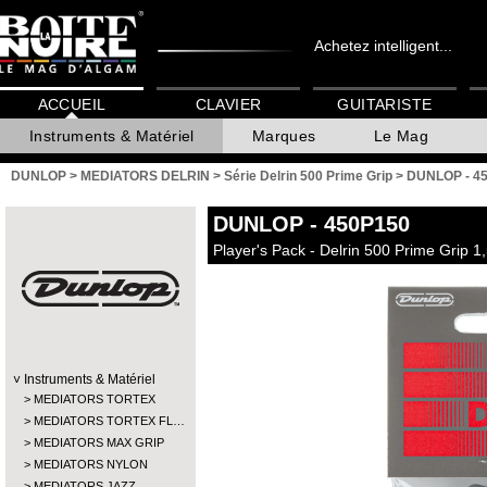
Achetez intelligent...
ACCUEIL
CLAVIER
GUITARISTE
Instruments & Matériel
Marques
Le Mag
DUNLOP
>
MEDIATORS DELRIN
>
Série Delrin 500 Prime Grip
>
DUNLOP - 4
DUNLOP
- 450P150
Player's Pack - Delrin 500 Prime Grip 
Instruments & Matériel
MEDIATORS TORTEX
MEDIATORS TORTEX FL…
MEDIATORS MAX GRIP
MEDIATORS NYLON
MEDIATORS JAZZ