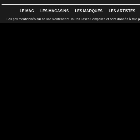
LE MAG
LES MAGASINS
LES MARQUES
LES ARTISTES
Les prix mentionnés sur ce site s'entendent Toutes Taxes Comprises et sont donnés à titre 