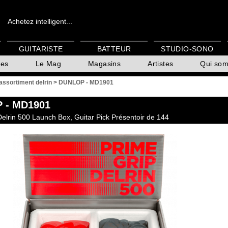
Achetez intelligent...
GUITARISTE
BATTEUR
STUDIO-SONO
es
Le Mag
Magasins
Artistes
Qui so
assortiment delrin
>
DUNLOP - MD1901
P
- MD1901
Delrin 500 Launch Box, Guitar Pick Présentoir de 144