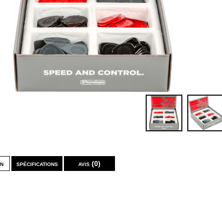
on
spécifications
avis (0)