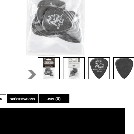
on
spécifications
avis (0)