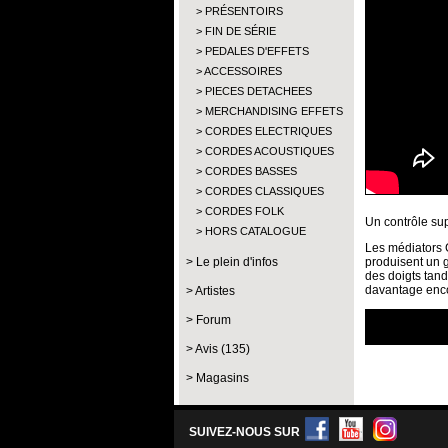
PRÉSENTOIRS
FIN DE SÉRIE
PEDALES D'EFFETS
ACCESSOIRES
PIECES DETACHEES
MERCHANDISING EFFETS
CORDES ELECTRIQUES
CORDES ACOUSTIQUES
CORDES BASSES
CORDES CLASSIQUES
CORDES FOLK
Un contrôle sup
HORS CATALOGUE
Les médiators G
Le plein d'infos
produisent un g
des doigts tand
davantage encor
Artistes
Forum
Avis (135)
Magasins
SUIVEZ-NOUS SUR