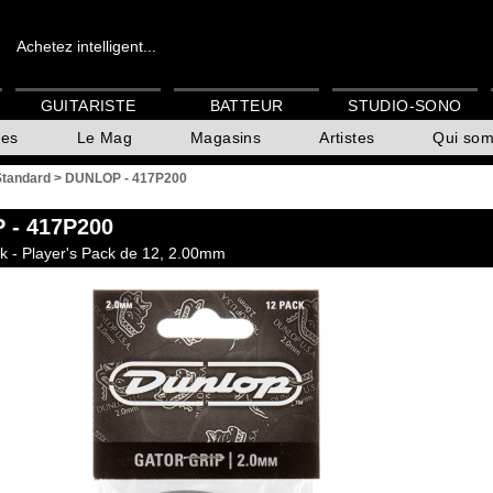
Achetez intelligent...
GUITARISTE
BATTEUR
STUDIO-SONO
es
Le Mag
Magasins
Artistes
Qui so
Standard
>
DUNLOP - 417P200
P
- 417P200
ck - Player's Pack de 12, 2.00mm