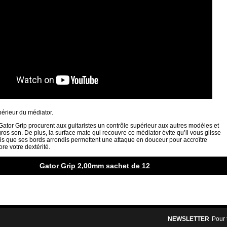
érieur du médiator.
ator Grip procurent aux guitaristes un contrôle supérieur aux autres modèles et
ros son. De plus, la surface mate qui recouvre ce médiator évite qu’il vous glisse
is que ses bords arrondis permettent une attaque en douceur pour accroître
e votre dextérité.
Gator Grip 2,00mm sachet de 12
NEWSLETTER
Pour 