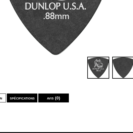
on
spécifications
avis (0)