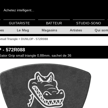
Achetez intelligent...
GUITARISTE
BATTEUR
STUDIO-SONO
es
Le Mag
Magasins
Artistes
Qui so
Small Triangle
>
DUNLOP - 572R088
P
- 572R088
 Gator Grip small triangle 0,88mm, sachet de 36