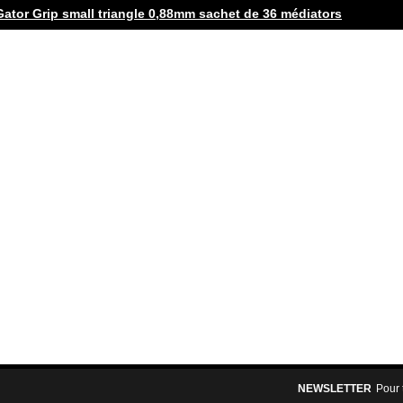
Gator Grip small triangle 0,88mm sachet de 36 médiators
NEWSLETTER
Pour 