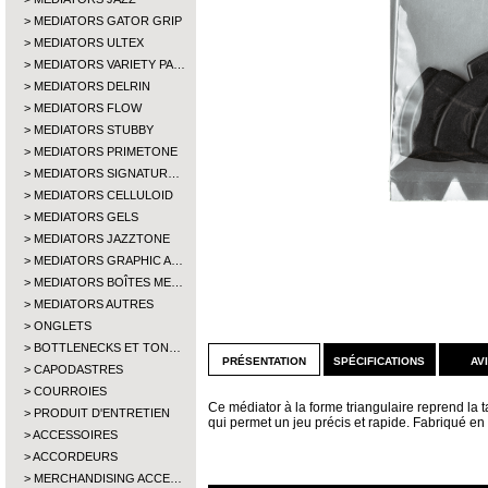
MEDIATORS GATOR GRIP
MEDIATORS ULTEX
MEDIATORS VARIETY PA…
MEDIATORS DELRIN
MEDIATORS FLOW
MEDIATORS STUBBY
MEDIATORS PRIMETONE
MEDIATORS SIGNATUR…
MEDIATORS CELLULOID
MEDIATORS GELS
MEDIATORS JAZZTONE
MEDIATORS GRAPHIC A…
MEDIATORS BOÎTES ME…
MEDIATORS AUTRES
ONGLETS
BOTTLENECKS ET TON…
présentation
spécifications
av
CAPODASTRES
COURROIES
Ce médiator à la forme triangulaire reprend la ta
PRODUIT D'ENTRETIEN
qui permet un jeu précis et rapide. Fabriqué en 
ACCESSOIRES
ACCORDEURS
MERCHANDISING ACCE…