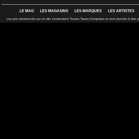
LE MAG
LES MAGASINS
LES MARQUES
LES ARTISTES
Les prix mentionnés sur ce site s'entendent Toutes Taxes Comprises et sont donnés à titre 