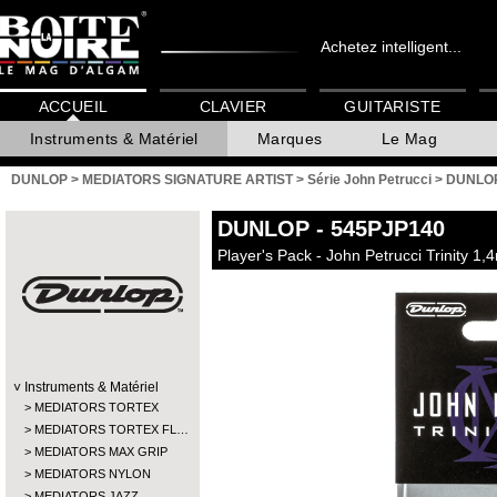
Achetez intelligent...
ACCUEIL
CLAVIER
GUITARISTE
Instruments & Matériel
Marques
Le Mag
DUNLOP
>
MEDIATORS SIGNATURE ARTIST
>
Série John Petrucci
>
DUNLOP
DUNLOP
- 545PJP140
Player's Pack - John Petrucci Trinity 1
Instruments & Matériel
MEDIATORS TORTEX
MEDIATORS TORTEX FL…
MEDIATORS MAX GRIP
MEDIATORS NYLON
MEDIATORS JAZZ