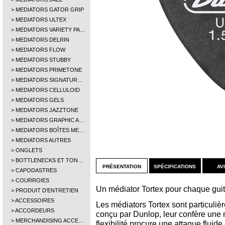
MEDIATORS GATOR GRIP
MEDIATORS ULTEX
MEDIATORS VARIETY PA…
MEDIATORS DELRIN
MEDIATORS FLOW
MEDIATORS STUBBY
MEDIATORS PRIMETONE
MEDIATORS SIGNATUR…
MEDIATORS CELLULOID
MEDIATORS GELS
MEDIATORS JAZZTONE
MEDIATORS GRAPHIC A…
MEDIATORS BOÎTES ME…
MEDIATORS AUTRES
ONGLETS
BOTTLENECKS ET TON…
présentation
spécifications
av
CAPODASTRES
COURROIES
Un médiator Tortex pour chaque guit
PRODUIT D'ENTRETIEN
ACCESSOIRES
Les médiators Tortex sont particulièr
ACCORDEURS
conçu par Dunlop, leur confère une 
MERCHANDISING ACCE…
flexibilité procure une attaque fluide 