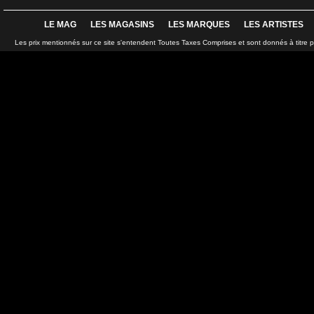
LE MAG
LES MAGASINS
LES MARQUES
LES ARTISTES
Les prix mentionnés sur ce site s'entendent Toutes Taxes Comprises et sont donnés à titre 