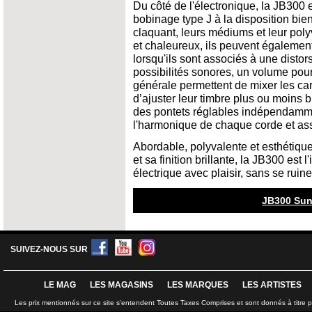
Du côté de l'électronique, la JB300 
bobinage type J à la disposition bie
claquant, leurs médiums et leur polyv
et chaleureux, ils peuvent également
lorsqu'ils sont associés à une distor
possibilités sonores, un volume pour
générale permettent de mixer les car
d’ajuster leur timbre plus ou moins br
des pontets réglables indépendammen
l'harmonique de chaque corde et ass
Abordable, polyvalente et esthétiqu
et sa finition brillante, la JB300 est
électrique avec plaisir, sans se ruine
JB300 Sun
SUIVEZ-NOUS SUR
LE MAG
LES MAGASINS
LES MARQUES
LES ARTISTES
Les prix mentionnés sur ce site s'entendent Toutes Taxes Comprises et sont donnés à titre 