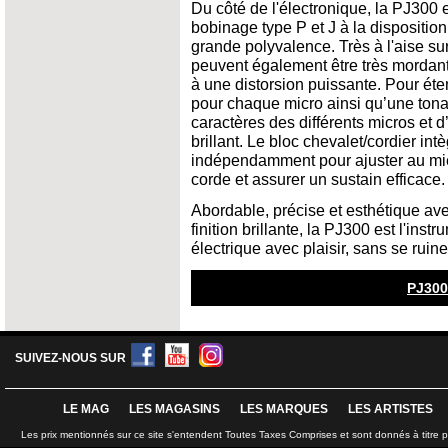
Du côté de l'électronique, la PJ300 
bobinage type P et J à la dispositio
grande polyvalence. Très à l'aise sur
peuvent également être très mordants
à une distorsion puissante. Pour éte
pour chaque micro ainsi qu’une tona
caractères des différents micros et d
brillant. Le bloc chevalet/cordier in
indépendamment pour ajuster au mie
corde et assurer un sustain efficace.
Abordable, précise et esthétique av
finition brillante, la PJ300 est l'ins
électrique avec plaisir, sans se ruine
PJ300
SUIVEZ-NOUS SUR
LE MAG
LES MAGASINS
LES MARQUES
LES ARTISTES
Les prix mentionnés sur ce site s'entendent Toutes Taxes Comprises et sont donnés à titre 