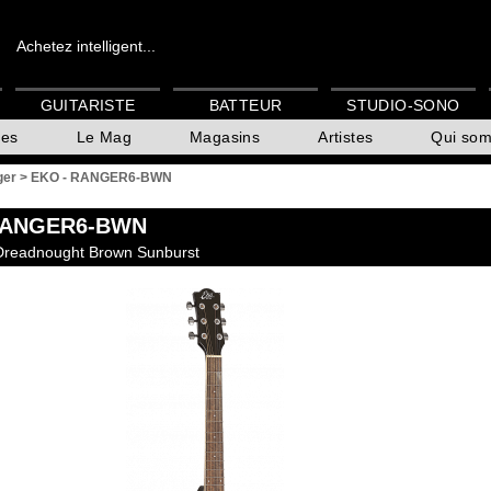
Achetez intelligent...
GUITARISTE
BATTEUR
STUDIO-SONO
es
Le Mag
Magasins
Artistes
Qui so
ger
>
EKO - RANGER6-BWN
RANGER6-BWN
Dreadnought Brown Sunburst