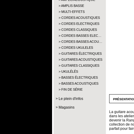
AMPLIS BASSE
MULTI-EFFETS
CORDES ACOUSTIQUES
CORDES ELECTRIQUES
CORDES CLASSIQUES
CORDES BASSES ELEC…
CORDES BASSES ACOU…
CORDES UKULELES
GUITARES ÉLECTRIQUES
GUITARES ACOUSTIQUES
GUITARES CLASSIQUES
UKULÉLÉS
BASSES ÉLECTRIQUES
BASSES ACOUSTIQUES
FIN DE SÉRIE
présentati
Le plein d'infos
Magasins
La guitare acou
dans les atelie
devenir la Ran
collection de n
parfait pour fa