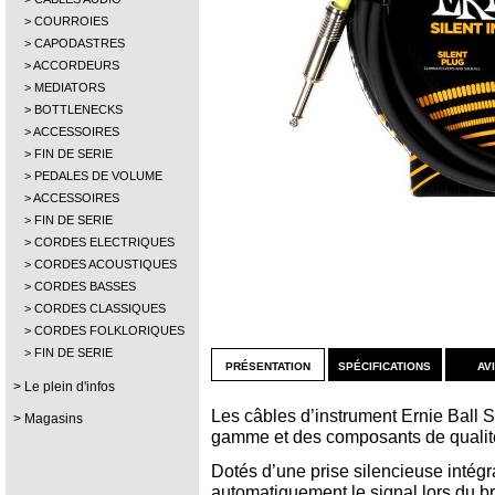
COURROIES
CAPODASTRES
ACCORDEURS
MEDIATORS
BOTTLENECKS
ACCESSOIRES
FIN DE SERIE
PEDALES DE VOLUME
ACCESSOIRES
FIN DE SERIE
CORDES ELECTRIQUES
CORDES ACOUSTIQUES
CORDES BASSES
CORDES CLASSIQUES
CORDES FOLKLORIQUES
FIN DE SERIE
présentation
spécifications
av
Le plein d'infos
Les câbles d’instrument Ernie Ball S
Magasins
gamme et des composants de qualité
Dotés d’une prise silencieuse intégra
automatiquement le signal lors du