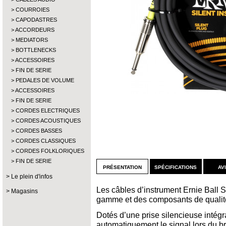
COURROIES
CAPODASTRES
ACCORDEURS
MEDIATORS
BOTTLENECKS
ACCESSOIRES
FIN DE SERIE
PEDALES DE VOLUME
ACCESSOIRES
FIN DE SERIE
CORDES ELECTRIQUES
CORDES ACOUSTIQUES
CORDES BASSES
CORDES CLASSIQUES
CORDES FOLKLORIQUES
FIN DE SERIE
présentation
spécifications
av
Le plein d'infos
Les câbles d’instrument Ernie Ball S
Magasins
gamme et des composants de qualité
Dotés d’une prise silencieuse intégra
automatiquement le signal lors du