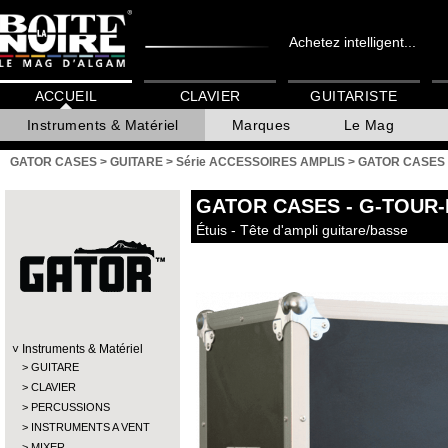
Achetez intelligent...
ACCUEIL
CLAVIER
GUITARISTE
Instruments & Matériel
Marques
Le Mag
GATOR CASES
>
GUITARE
>
Série ACCESSOIRES AMPLIS
>
GATOR CASES 
GATOR CASES
- G-TOUR
Étuis - Tête d'ampli guitare/basse
Instruments & Matériel
GUITARE
CLAVIER
PERCUSSIONS
INSTRUMENTS A VENT
MIXER