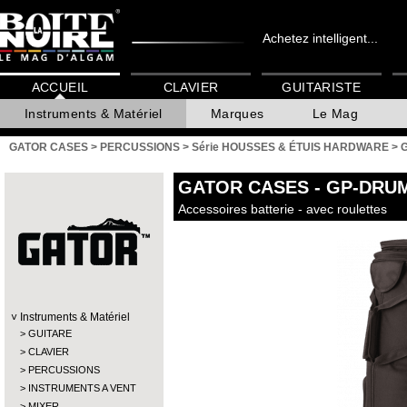
Achetez intelligent...
ACCUEIL
CLAVIER
GUITARISTE
Instruments & Matériel
Marques
Le Mag
GATOR CASES
>
PERCUSSIONS
>
Série HOUSSES & ÉTUIS HARDWARE
>
GATOR CASES
- GP-DRU
Accessoires batterie - avec roulettes
Instruments & Matériel
GUITARE
CLAVIER
PERCUSSIONS
INSTRUMENTS A VENT
MIXER