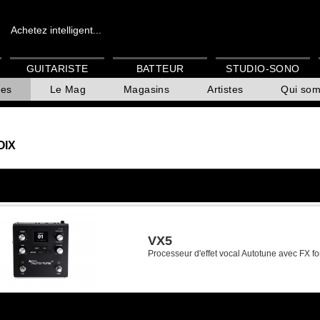
Achetez intelligent...
GUITARISTE
BATTEUR
STUDIO-SONO
es
Le Mag
Magasins
Artistes
Qui so
OIX
VX5
Processeur d'effet vocal Autotune avec FX f