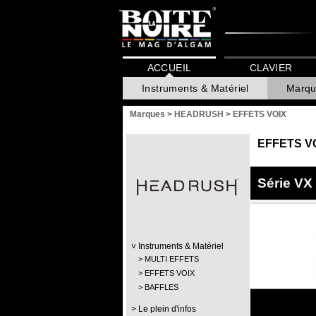
ACCUEIL
CLAVIER
Instruments & Matériel
Marqu
Marques
>
HEADRUSH
>
EFFETS VOIX
EFFETS V
Série VX
Instruments & Matériel
MULTI EFFETS
EFFETS VOIX
BAFFLES
Le plein d'infos