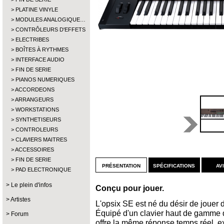
PLATINE VINYLE
MODULES ANALOGIQUE…
CONTRÔLEURS D'EFFETS
ELECTRIBES
BOÎTES À RYTHMES
INTERFACE AUDIO
FIN DE SERIE
PIANOS NUMERIQUES
ACCORDEONS
ARRANGEURS
WORKSTATIONS
SYNTHETISEURS
CONTROLEURS
CLAVIERS MAITRES
ACCESSOIRES
FIN DE SERIE
présentation
spécifications
av
PAD ELECTRONIQUE
Le plein d'infos
Conçu pour jouer.
Artistes
L'opsix SE est né du désir de jouer 
Équipé d'un clavier haut de gamme d
Forum
offre la même réponse temps réel exc