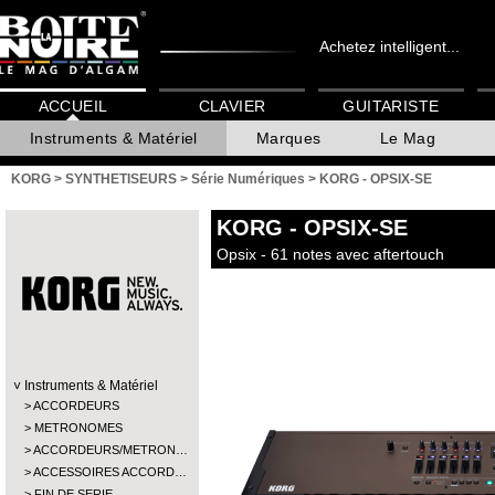
Achetez intelligent...
ACCUEIL
CLAVIER
GUITARISTE
Instruments & Matériel
Marques
Le Mag
KORG
>
SYNTHETISEURS
>
Série Numériques
>
KORG - OPSIX-SE
KORG
- OPSIX-SE
Opsix - 61 notes avec aftertouch
Instruments & Matériel
ACCORDEURS
METRONOMES
ACCORDEURS/METRON…
ACCESSOIRES ACCORD…
FIN DE SERIE