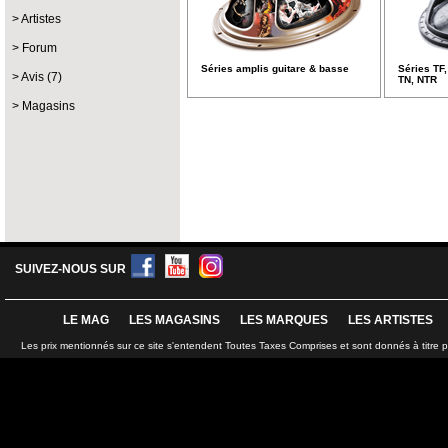
Artistes
Forum
Séries amplis guitare & basse
Séries TF,
Avis (7)
TN, NTR
Magasins
SUIVEZ-NOUS SUR
LE MAG
LES MAGASINS
LES MARQUES
LES ARTISTES
Les prix mentionnés sur ce site s'entendent Toutes Taxes Comprises et sont donnés à titre 