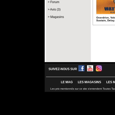
Forum
Avis (3)
Magasins
Overdrive, Vol
Sustain, Delay.
SUIVEZ-NOUS SUR
LE MAG
LES MAGASINS
LES 
Les prix mentionnés sur ce site s'entendent Toutes Ta