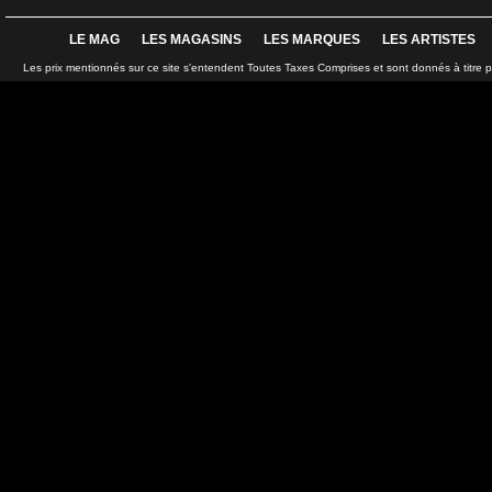
LE MAG
LES MAGASINS
LES MARQUES
LES ARTISTES
Les prix mentionnés sur ce site s'entendent Toutes Taxes Comprises et sont donnés à titre 