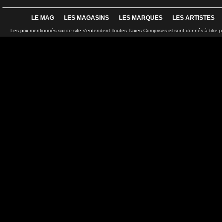
LE MAG
LES MAGASINS
LES MARQUES
LES ARTISTES
Les prix mentionnés sur ce site s'entendent Toutes Taxes Comprises et sont donnés à titre 